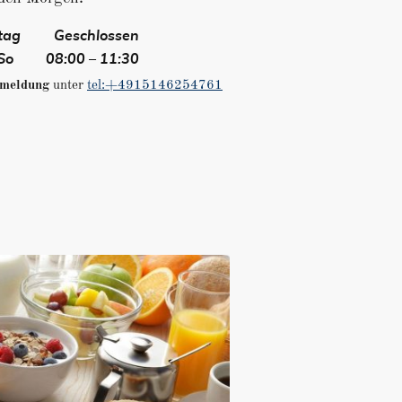
tag
Geschlossen
 So
08:00 – 11:30
nmeldung
unter
tel:+4915146254761